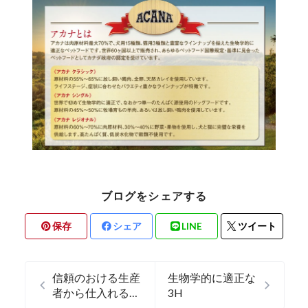
ブログをシェアする
保存
シェア
LINE
ツイート
信頼のおける生産
生物学的に適正な
者から仕入れる新
3H
鮮な食材